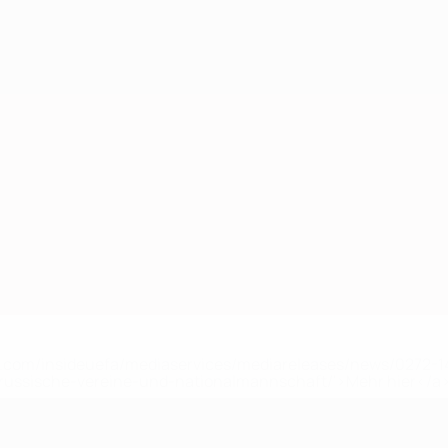
uefa.com/insideuefa/mediaservices/mediareleases/news/0272
russische-vereine-und-nationalmannschaft/'>Mehr hier</a