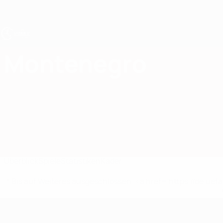
Direkt
zum
Hauptinhalt
UEFA U17-EM
Montenegro
Montenegro Statistiken UEFA U17-EM 2027
Überblick
Spiele
Statistiken
Kader
* Bis auf Weiteres ausgeschlossen. <a href='https://de.
UEFA U17-EM