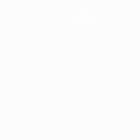
News
Geschichte
Über
Português