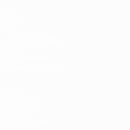
Spiele
Auslosungen
Video
Teams
SEITEN IM UEFA-NETZWERK
UEFA.com
UEFA-Stiftung für Kinder
SPRACHE &AUML;NDERN
Deutsch
English
Français
Deutsch
Русский
Español
Italiano
Datenschutz
Nutzungsbedingungen
Cookie-Politik
Datenschutzeinstellungen