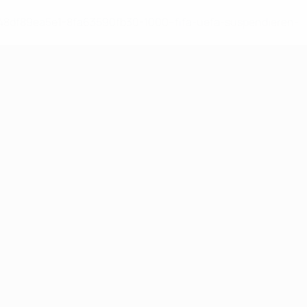
-148df89ea5e1-8fa63590fb30-1000--fifa-uefa-suspendieren-
>