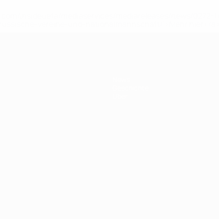
uefa.com/insideuefa/mediaservices/mediareleases/news/0272
russische-vereine-und-nationalmannschaft/'>Mehr hier</a
News
Geschichte
Über
Português