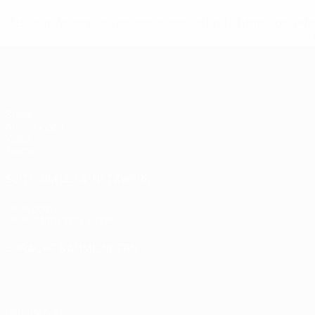
* Bis auf Weiteres ausgeschlossen. <a href='https://de.
UEFA U17-EM
Spiele
Auslosungen
Video
Teams
SEITEN IM UEFA-NETZWERK
UEFA.com
UEFA-Stiftung für Kinder
SPRACHE &AUML;NDERN
Deutsch
English
Français
Deutsch
Русский
Español
Italiano
Datenschutz