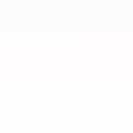
Direkt
zum
Hauptinhalt
UEFA U17-EM
Georgien
Georgien UEFA U17-EM 2027
Überblick
Spiele
Statistiken
Kader
Spiele
Alle
anzeigen