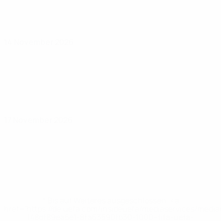
14 November 2026
17 November 2026
* Bis auf Weiteres ausgeschlossen. <a
href='https://de.uefa.com/insideuefa/mediaservices/medi
148df89ea5e1-8fa63590fb30-1000--fifa-uefa-