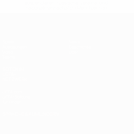
suspendieren-russische-vereine-und-
nationalmannschaft/'>Mehr hier</a>
UEFA U17-EM
Spiele
News
Auslosungen
Geschichte
Video
Über
Teams
SEITEN IM
UEFA-
NETZWERK
UEFA.com
UEFA-Stiftung
für Kinder
SPRACHE &AUML;NDERN
Deutsch
English
Français
Deutsch
Русский
Español
Italiano
Português