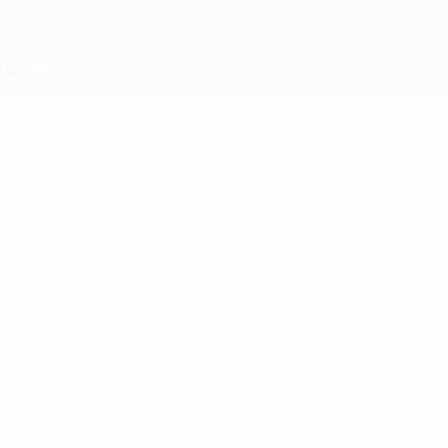
Direkt
zum
Hauptinhalt
UEFA U17-EM
Norwegen
Norwegen UEFA U17-EM 2027
Überblick
Spiele
Statistiken
Kader
11 November 2026