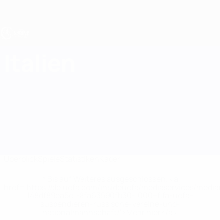
Direkt
zum
Hauptinhalt
UEFA U17-EM
Italien
Italien Statistiken UEFA U17-EM 2027
Überblick
Spiele
Statistiken
Kader
* Bis auf Weiteres ausgeschlossen. <a
href='https://de.uefa.com/insideuefa/mediaservices/medi
148df89ea5e1-8fa63590fb30-1000--fifa-uefa-
suspendieren-russische-vereine-und-
nationalmannschaft/'>Mehr hier</a>