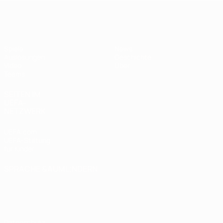
UEFA U17-EM
Spiele
News
Auslosungen
Geschichte
Video
Über
Teams
SEITEN IM
UEFA-
NETZWERK
UEFA.com
UEFA-Stiftung
für Kinder
SPRACHE &AUML;NDERN
Deutsch
English
Français
Deutsch
Русский
Español
Italiano
Português
Datenschutz