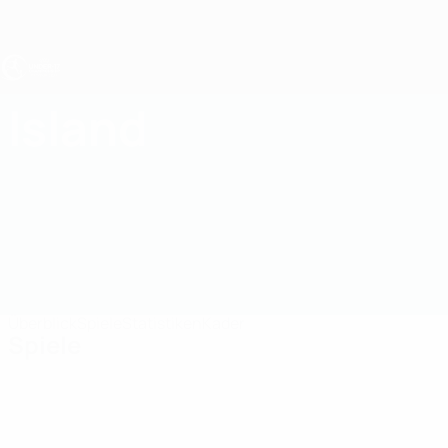
Direkt
zum
Hauptinhalt
UEFA U17-EM
Island
Island UEFA U17-EM 2027
Überblick
Spiele
Statistiken
Kader
Spiele