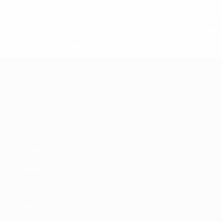
* Bis auf Weiteres ausgeschlossen. <a
href='https://de.uefa.com/insideuefa/mediaservices/medi
148df89ea5e1-8fa63590fb30-1000--fifa-uefa-
suspendieren-russische-vereine-und-
nationalmannschaft/'>Mehr hier</a>
UEFA U17-EM
Spiele
News
Auslosungen
Geschichte
Video
Über
Teams
SEITEN IM
UEFA-
NETZWERK
UEFA.com
UEFA-Stiftung
für Kinder