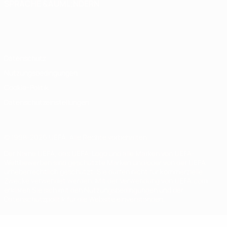
SPRACHE &AUML;NDERN
Deutsch
English
Français
Deutsch
Русский
Español
Italiano
Português
Datenschutz
Nutzungsbedingungen
Cookie-Politik
Datenschutzeinstellungen
© 1998-2026 UEFA. Alle Rechte vorbehalten
Der Name UEFA, das UEFA-Logo und alle Marken von UEFA-
Wettbewerben sind geschützte Marken und/oder von der UEFA
urheberrechtlich geschützt. Sie dürfen nicht für kommerzielle
Zwecke verwendet werden. Mit der Verwendung von UEFA.com
erklären Sie sich mit den Nutzungsbedingungen und der
Datenschutzpolitik für die Website einverstanden.