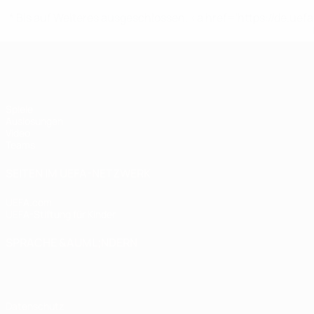
* Bis auf Weiteres ausgeschlossen. <a href='https://de.
UEFA U17-EM
Spiele
Auslosungen
Video
Teams
SEITEN IM UEFA-NETZWERK
UEFA.com
UEFA-Stiftung für Kinder
SPRACHE &AUML;NDERN
Deutsch
English
Français
Deutsch
Русский
Español
Italiano
Datenschutz