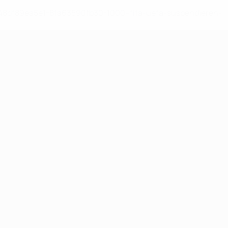
-148df89ea5e1-8fa63590fb30-1000--fifa-uefa-suspendieren-
>