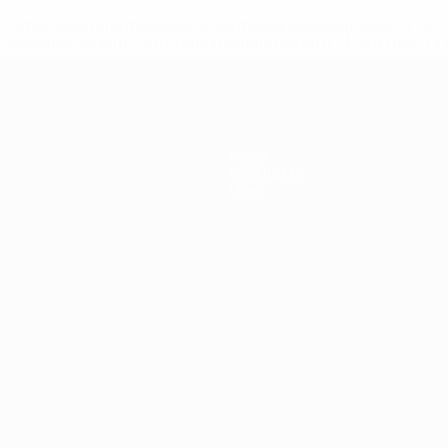
uefa.com/insideuefa/mediaservices/mediareleases/news/0272
russische-vereine-und-nationalmannschaft/'>Mehr hier</a
News
Geschichte
Über
Português