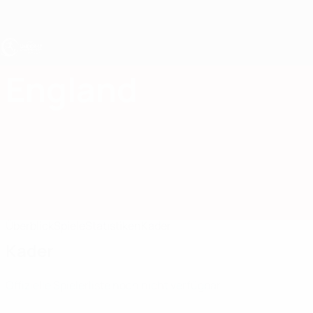
Direkt
zum
Hauptinhalt
UEFA U17-EM
England
England UEFA U17-EM 2027
Überblick
Spiele
Statistiken
Kader
Kader
Offizielle Spielerliste noch nicht verfügbar