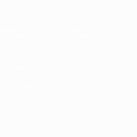
UEFA U17-EM
Spiele
News
Auslosungen
Geschichte
Video
Über
Teams
SEITEN IM
UEFA-
NETZWERK
UEFA.com
UEFA-Stiftung
für Kinder
SPRACHE &AUML;NDERN
Deutsch
English
Français
Deutsch
Русский
Español
Italiano
Português
Datenschutz