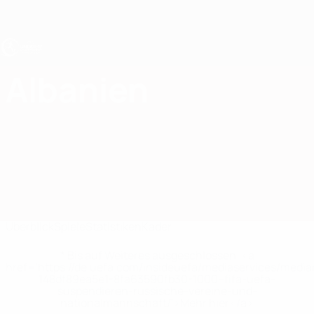
Direkt
zum
Hauptinhalt
UEFA U17-EM
Albanien
Albanien Statistiken UEFA U17-EM 2027
Überblick
Spiele
Statistiken
Kader
* Bis auf Weiteres ausgeschlossen. <a
href='https://de.uefa.com/insideuefa/mediaservices/medi
148df89ea5e1-8fa63590fb30-1000--fifa-uefa-
suspendieren-russische-vereine-und-
nationalmannschaft/'>Mehr hier</a>