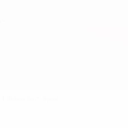
Direkt
zum
Hauptinhalt
UEFA U17-EM
Niederlande vs Belarus
Überblick
Updates
Infos zum Spiel
Fakten zum Spiel