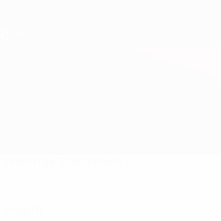
Direkt
zum
Hauptinhalt
UEFA U17-EM
Litauen vs Bulgarien
Überblick
Updates
Infos zum Spiel
Wichtige Statistiken
Angriff