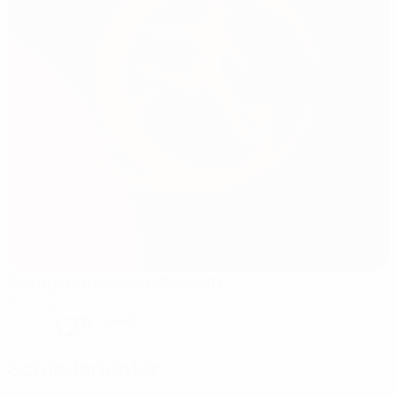
Georgi Benkovski Stadium
Pazardjik
12°
bewölkt
Der Platz ist weich
Schiedsrichter