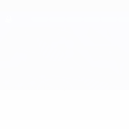
Direkt
zum
Hauptinhalt
UEFA Youth League
Man City vs Internazionale
Überblick
Updates
Infos zum Spiel