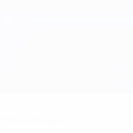
Direkt
zum
Hauptinhalt
UEFA Youth League
Man City vs Internazionale
Überblick
Updates
Infos zum Spiel
Fakten zum Spiel