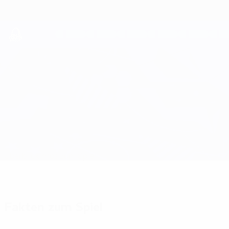
Direkt
zum
Hauptinhalt
UEFA Youth League
Levadia vs ÍA
Überblick
Infos zum Spiel
Fakten zum Spiel