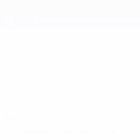
Direkt
zum
Hauptinhalt
UEFA Youth League
KRISTIAN
Kristian Markoski Stat.
MARKOSKI
Köln
Überblick
Keine Daten für diesen Spieler vorhanden