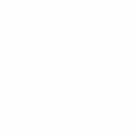
News
Über
SEITEN IM
UEFA-
NETZWERK
UEFA.com
UEFA-Stiftung
für Kinder
SPRACHE &AUML;NDERN
Deutsch
English
Français
Deutsch
Русский
Español
Italiano
Português
Datenschutz
Nutzungsbedingungen
Cookie-Politik
Datenschutzeinstellungen