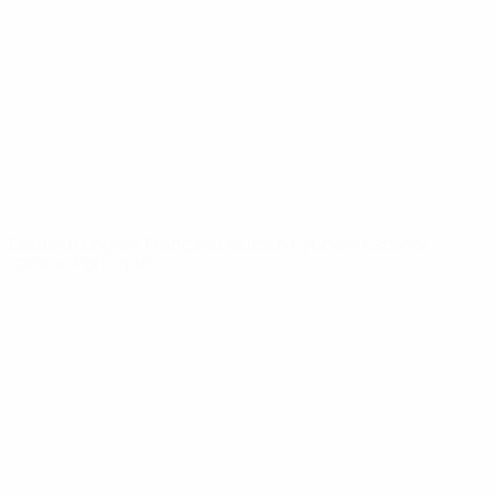
News
Über
SEITEN IM
UEFA-
NETZWERK
UEFA.com
UEFA-Stiftung
für Kinder
SPRACHE &AUML;NDERN
Deutsch
English
Français
Deutsch
Русский
Español
Italiano
Português
Datenschutz
Nutzungsbedingungen
Cookie-Politik
Datenschutzeinstellungen