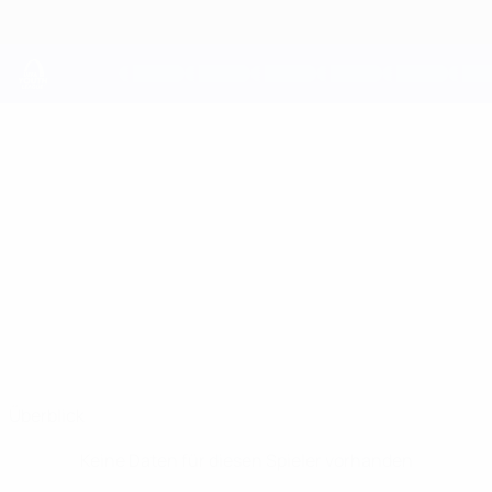
Direkt
zum
Hauptinhalt
UEFA Youth League
EDVARDS
Edvards Sniedzītis Stat.
SNIEDZĪTIS
Jelgava
Überblick
Keine Daten für diesen Spieler vorhanden