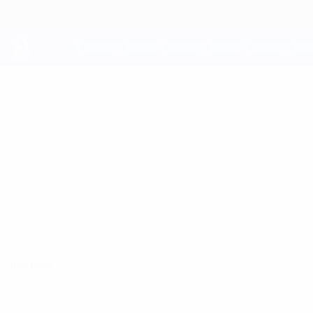
Direkt
zum
Hauptinhalt
UEFA Youth League
KRISTIĀNS
Kristiāns Bernāns Stat.
BERNĀNS
Jelgava
Überblick