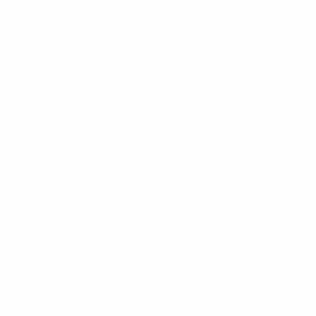
News
Über
SEITEN IM
UEFA-
NETZWERK
UEFA.com
UEFA-Stiftung
für Kinder
SPRACHE &AUML;NDERN
Deutsch
English
Français
Deutsch
Русский
Español
Italiano
Português
Datenschutz
Nutzungsbedingungen
Cookie-Politik
Datenschutzeinstellungen