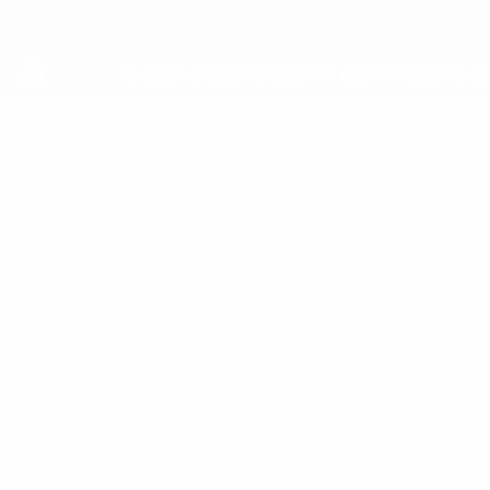
Direkt
zum
Hauptinhalt
UEFA Youth League
DANYLO
Danylo Ohorodnik Stat.
OHORODNIK
Dynamo Kyiv
Ukraine
Überblick
Keine Daten für diesen Spieler vorhanden