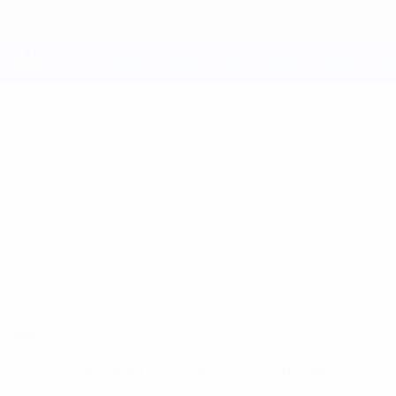
Direkt
zum
Hauptinhalt
UEFA Youth League
MÁTÉ
Máté Csiszár Stat.
CSISZÁR
Puskás Akadémia
Überblick
Keine Daten für diesen Spieler vorhanden