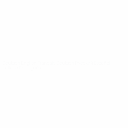
News
Über
SEITEN IM
UEFA-
NETZWERK
UEFA.com
UEFA-Stiftung
für Kinder
SPRACHE &AUML;NDERN
Deutsch
English
Français
Deutsch
Русский
Español
Italiano
Português
Datenschutz
Nutzungsbedingungen
Cookie-Politik
Datenschutzeinstellungen