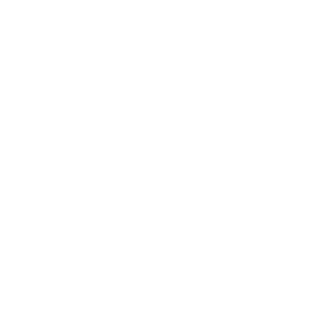
News
Über
SEITEN IM
UEFA-
NETZWERK
UEFA.com
UEFA-Stiftung
für Kinder
SPRACHE &AUML;NDERN
Deutsch
English
Français
Deutsch
Русский
Español
Italiano
Português
Datenschutz
Nutzungsbedingungen
Cookie-Politik
Datenschutzeinstellungen