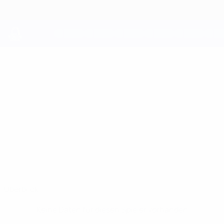
Direkt
zum
Hauptinhalt
UEFA Youth League
KANE
Kane Caruana Stat.
CARUANA
Naxxar Lions
Überblick
Keine Daten für diesen Spieler vorhanden