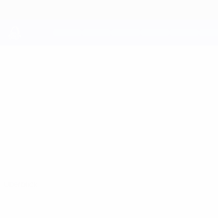
Direkt
zum
Hauptinhalt
UEFA Youth League
MUHAMED
Muhamed Kurtishi Stat.
KURTISHI
Basel
Nordmazedonien
Überblick