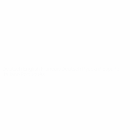
News
Über
SEITEN IM
UEFA-
NETZWERK
UEFA.com
UEFA-Stiftung
für Kinder
SPRACHE &AUML;NDERN
Deutsch
English
Français
Deutsch
Русский
Español
Italiano
Português
Datenschutz
Nutzungsbedingungen
Cookie-Politik
Datenschutzeinstellungen