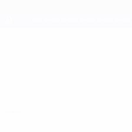
Direkt
zum
Hauptinhalt
UEFA Youth League
YOUNES
Younes Hansal Stat.
HANSAL
Basel
Überblick