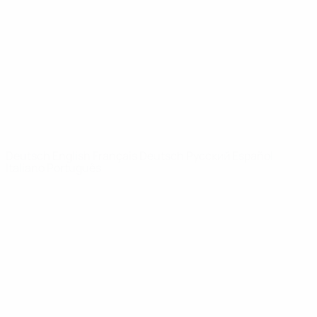
News
Über
SEITEN IM
UEFA-
NETZWERK
UEFA.com
UEFA-Stiftung
für Kinder
SPRACHE &AUML;NDERN
Deutsch
English
Français
Deutsch
Русский
Español
Italiano
Português
Datenschutz
Nutzungsbedingungen
Cookie-Politik
Datenschutzeinstellungen