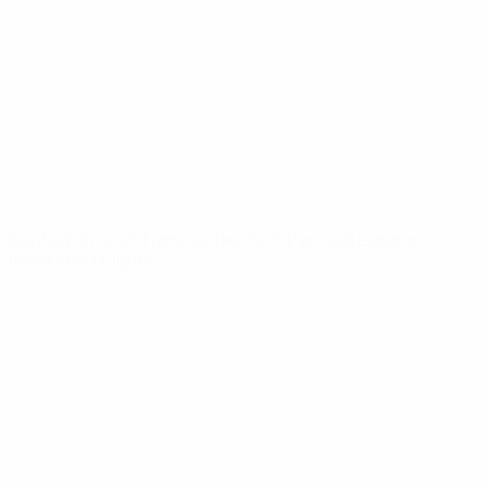
News
Über
SEITEN IM
UEFA-
NETZWERK
UEFA.com
UEFA-Stiftung
für Kinder
SPRACHE &AUML;NDERN
Deutsch
English
Français
Deutsch
Русский
Español
Italiano
Português
Datenschutz
Nutzungsbedingungen
Cookie-Politik
Datenschutzeinstellungen