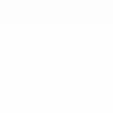
Direkt
zum
Hauptinhalt
UEFA Youth League
NICCOLO'
Niccolo' Turnone Stat.
TURNONE
Fiorentina
Überblick