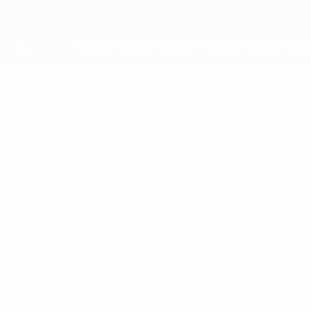
Direkt
zum
Hauptinhalt
UEFA Youth League
ANDREI
Andrei Roşu Stat.
ROŞU
FCSB
Überblick
Keine Daten für diesen Spieler vorhanden