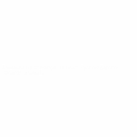
News
Über
SEITEN IM
UEFA-
NETZWERK
UEFA.com
UEFA-Stiftung
für Kinder
SPRACHE &AUML;NDERN
Deutsch
English
Français
Deutsch
Русский
Español
Italiano
Português
Datenschutz
Nutzungsbedingungen
Cookie-Politik
Datenschutzeinstellungen