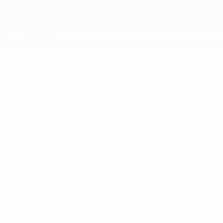
Direkt
zum
Hauptinhalt
UEFA Youth League
ABDULLAH
Abdullah Satilmiş Stat.
SATILMIŞ
Galatasaray
Überblick
Keine Daten für diesen Spieler vorhanden