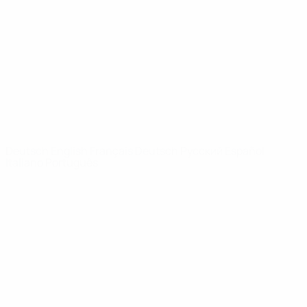
News
Über
SEITEN IM
UEFA-
NETZWERK
UEFA.com
UEFA-Stiftung
für Kinder
SPRACHE &AUML;NDERN
Deutsch
English
Français
Deutsch
Русский
Español
Italiano
Português
Datenschutz
Nutzungsbedingungen
Cookie-Politik
Datenschutzeinstellungen