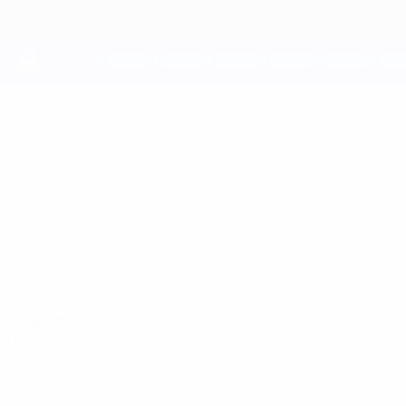
Direkt
zum
Hauptinhalt
UEFA Youth League
IKER
Iker Martinez Lamotte Stat.
MARTINEZ LAMOT
Inter Escaldes
Vergleichen
Überblick