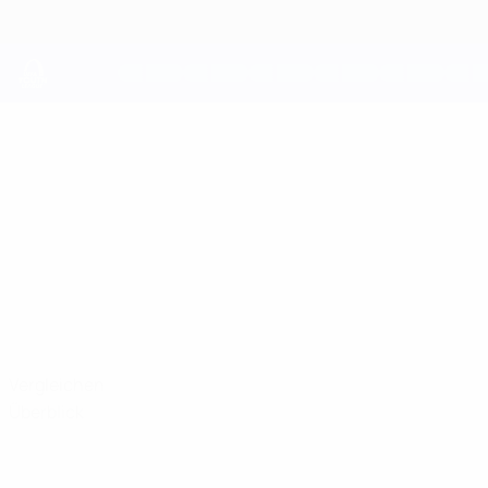
Direkt
zum
Hauptinhalt
UEFA Youth League
YLLZON
Yllzon Hasani Stat.
HASANI
2 Korriku
Vergleichen
Überblick