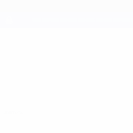
Direkt
zum
Hauptinhalt
UEFA Youth League
RINOR
Rinor Çoçaj Stat.
ÇOÇAJ
2 Korriku
Überblick