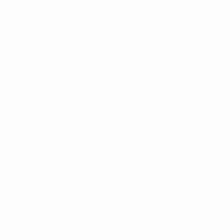
News
Über
SEITEN IM
UEFA-
NETZWERK
UEFA.com
UEFA-Stiftung
für Kinder
SPRACHE &AUML;NDERN
Deutsch
English
Français
Deutsch
Русский
Español
Italiano
Português
Datenschutz
Nutzungsbedingungen
Cookie-Politik
Datenschutzeinstellungen