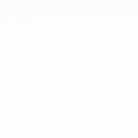
Direkt
zum
Hauptinhalt
UEFA Youth League
NOEL
Noel Polonkai Stat.
POLONKAI
Austria Wien
Ungarn
Vergleichen
Überblick
Keine Daten für diesen Spieler vorhanden