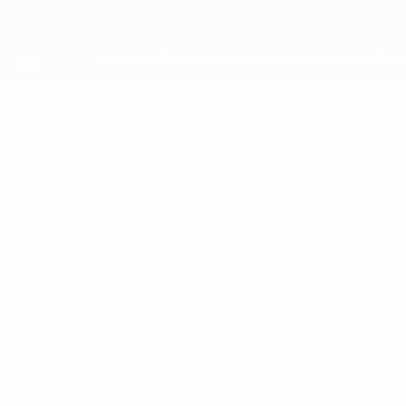
Direkt
zum
Hauptinhalt
UEFA Youth League
XAVIER
Xavier Parker Stat.
PARKER
Man City
England
Überblick
Keine Daten für diesen Spieler vorhanden