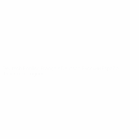
News
Über
SEITEN IM
UEFA-
NETZWERK
UEFA.com
UEFA-Stiftung
für Kinder
SPRACHE &AUML;NDERN
Deutsch
English
Français
Deutsch
Русский
Español
Italiano
Português
Datenschutz
Nutzungsbedingungen
Cookie-Politik
Datenschutzeinstellungen