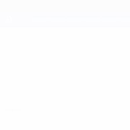
Direkt
zum
Hauptinhalt
UEFA Youth League
NECATI YANÇEL
Necati Yançel Stat.
Galatasaray
Türkei
Überblick