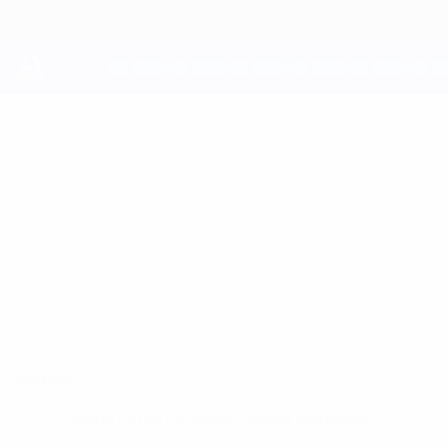
Direkt
zum
Hauptinhalt
UEFA Youth League
DESTINY
Destiny Elimoghale Stat.
ELIMOGHALE
Juventus
Italien
Überblick
Keine Daten für diesen Spieler vorhanden