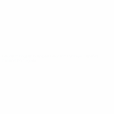
News
Über
SEITEN IM
UEFA-
NETZWERK
UEFA.com
UEFA-Stiftung
für Kinder
SPRACHE &AUML;NDERN
Deutsch
English
Français
Deutsch
Русский
Español
Italiano
Português
Datenschutz
Nutzungsbedingungen
Cookie-Politik
Datenschutzeinstellungen