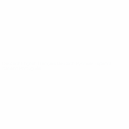
News
Über
SEITEN IM
UEFA-
NETZWERK
UEFA.com
UEFA-Stiftung
für Kinder
SPRACHE &AUML;NDERN
Deutsch
English
Français
Deutsch
Русский
Español
Italiano
Português
Datenschutz
Nutzungsbedingungen
Cookie-Politik
Datenschutzeinstellungen