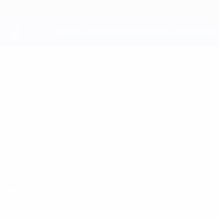
Direkt
zum
Hauptinhalt
UEFA Youth League
VASYL
Vasyl Gustei Stat.
GUSTEI
Puskás Akadémia
Überblick
Keine Daten für diesen Spieler vorhanden