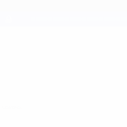
Direkt
zum
Hauptinhalt
UEFA Youth League
KANE
Kane Aerts Stat.
AERTS
PSV
Niederlande
Überblick