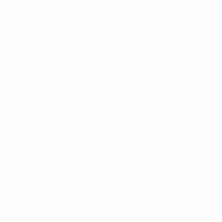
News
Über
SEITEN IM
UEFA-
NETZWERK
UEFA.com
UEFA-Stiftung
für Kinder
SPRACHE &AUML;NDERN
Deutsch
English
Français
Deutsch
Русский
Español
Italiano
Português
Datenschutz
Nutzungsbedingungen
Cookie-Politik
Datenschutzeinstellungen