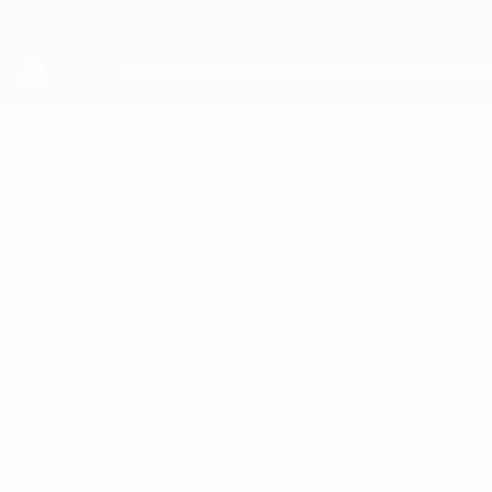
Direkt
zum
Hauptinhalt
UEFA Youth League
LÉO
Léo Bamballi Stat.
BAMBALLI
Juventus
Vergleichen
Überblick