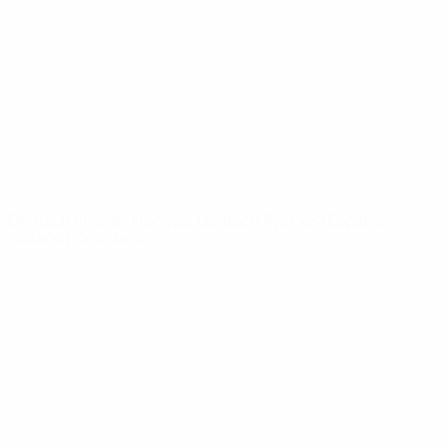
News
Über
SEITEN IM
UEFA-
NETZWERK
UEFA.com
UEFA-Stiftung
für Kinder
SPRACHE &AUML;NDERN
Deutsch
English
Français
Deutsch
Русский
Español
Italiano
Português
Datenschutz
Nutzungsbedingungen
Cookie-Politik
Datenschutzeinstellungen