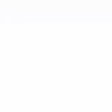
Direkt
zum
Hauptinhalt
UEFA Youth League
JOSUE
Josue Grelaud Stat.
GRELAUD
Juventus
Überblick
Keine Daten für diesen Spieler vorhanden