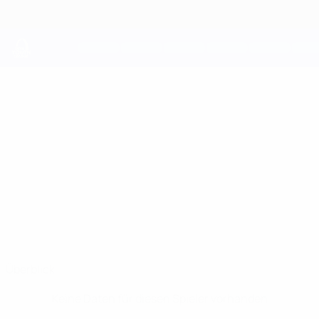
Direkt
zum
Hauptinhalt
UEFA Youth League
ERJON
Erjon Jashanica Stat.
JASHANICA
2 Korriku
Kosovo
Überblick
Keine Daten für diesen Spieler vorhanden