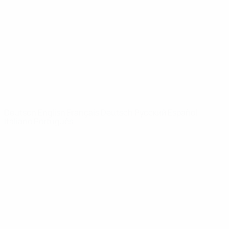
News
Über
SEITEN IM
UEFA-
NETZWERK
UEFA.com
UEFA-Stiftung
für Kinder
SPRACHE &AUML;NDERN
Deutsch
English
Français
Deutsch
Русский
Español
Italiano
Português
Datenschutz
Nutzungsbedingungen
Cookie-Politik
Datenschutzeinstellungen