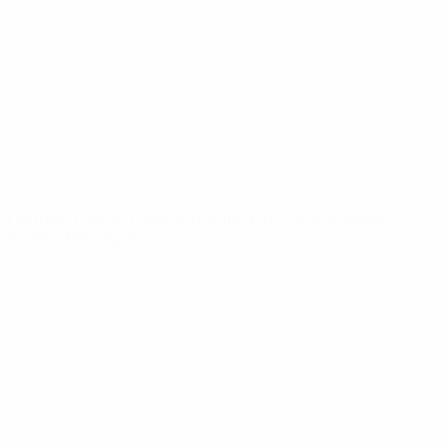
News
Über
SEITEN IM
UEFA-
NETZWERK
UEFA.com
UEFA-Stiftung
für Kinder
SPRACHE &AUML;NDERN
Deutsch
English
Français
Deutsch
Русский
Español
Italiano
Português
Datenschutz
Nutzungsbedingungen
Cookie-Politik
Datenschutzeinstellungen