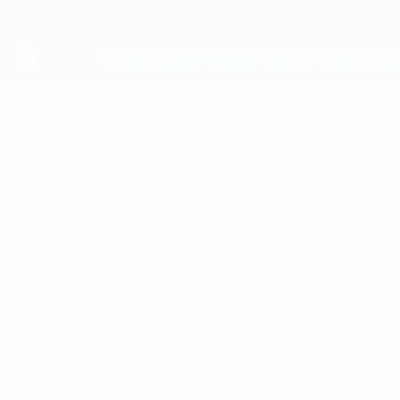
Direkt
zum
Hauptinhalt
UEFA Youth League
UROŠ
Uroš Ilinčić Stat.
ILINČIĆ
Budućnost
Überblick
Keine Daten für diesen Spieler vorhanden