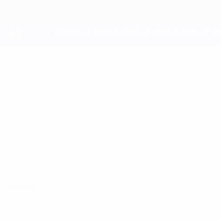
Direkt
zum
Hauptinhalt
UEFA Youth League
ALBERT
Albert Lodberg Stat.
LODBERG
Midtjylland
Überblick