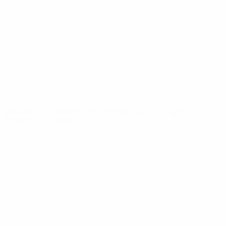
News
Über
SEITEN IM
UEFA-
NETZWERK
UEFA.com
UEFA-Stiftung
für Kinder
SPRACHE &AUML;NDERN
Deutsch
English
Français
Deutsch
Русский
Español
Italiano
Português
Datenschutz
Nutzungsbedingungen
Cookie-Politik
Datenschutzeinstellungen