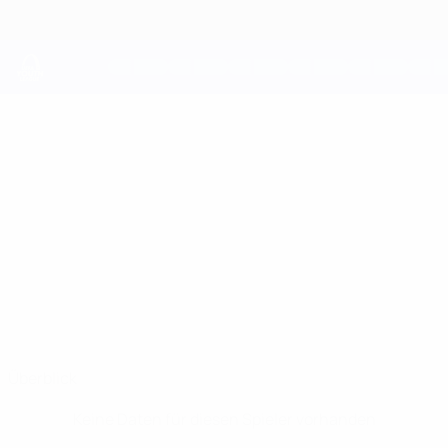
Direkt
zum
Hauptinhalt
UEFA Youth League
JENS EMIL
Jens Emil Munk Stat.
MUNK
Midtjylland
Überblick
Keine Daten für diesen Spieler vorhanden