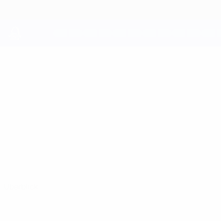
Direkt
zum
Hauptinhalt
UEFA Youth League
NOA
Noa Mikić Stat.
MIKIĆ
GNK Dinamo
Kroatien
Überblick