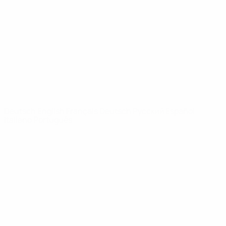
News
Über
SEITEN IM
UEFA-
NETZWERK
UEFA.com
UEFA-Stiftung
für Kinder
SPRACHE &AUML;NDERN
Deutsch
English
Français
Deutsch
Русский
Español
Italiano
Português
Datenschutz
Nutzungsbedingungen
Cookie-Politik
Datenschutzeinstellungen