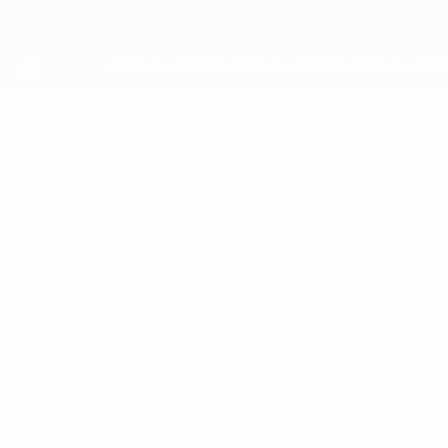
Direkt
zum
Hauptinhalt
UEFA Youth League
NASKO
Nasko Yanev Stat.
YANEV
Ludogorets
Bulgarien
Überblick
Keine Daten für diesen Spieler vorhanden