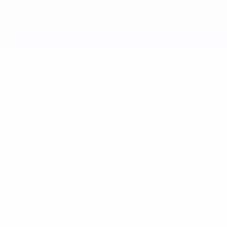
Direkt
zum
Hauptinhalt
UEFA Youth League
KARIM
Karim Bousselham Stat.
BOUSSELHAM
L. Red Imps
Gibraltar
Überblick
Keine Daten für diesen Spieler vorhanden