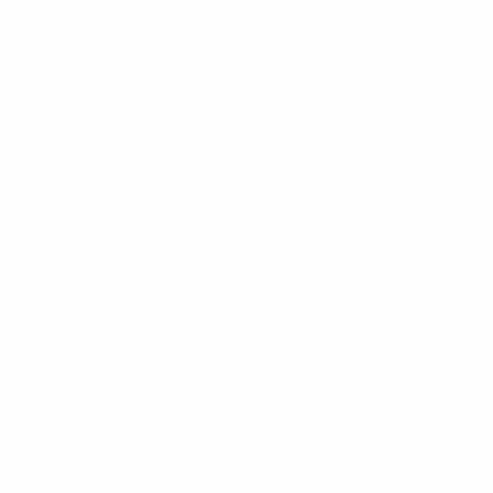
News
Über
SEITEN IM
UEFA-
NETZWERK
UEFA.com
UEFA-Stiftung
für Kinder
SPRACHE &AUML;NDERN
Deutsch
English
Français
Deutsch
Русский
Español
Italiano
Português
Datenschutz
Nutzungsbedingungen
Cookie-Politik
Datenschutzeinstellungen