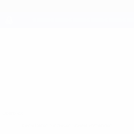
Direkt
zum
Hauptinhalt
UEFA Youth League
ALEXANDRU
Alexandru Stoian Stat.
STOIAN
FCSB
Rumänien
Überblick
Keine Daten für diesen Spieler vorhanden