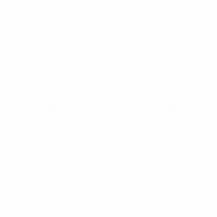
News
Über
SEITEN IM
UEFA-
NETZWERK
UEFA.com
UEFA-Stiftung
für Kinder
SPRACHE &AUML;NDERN
Deutsch
English
Français
Deutsch
Русский
Español
Italiano
Português
Datenschutz
Nutzungsbedingungen
Cookie-Politik
Datenschutzeinstellungen