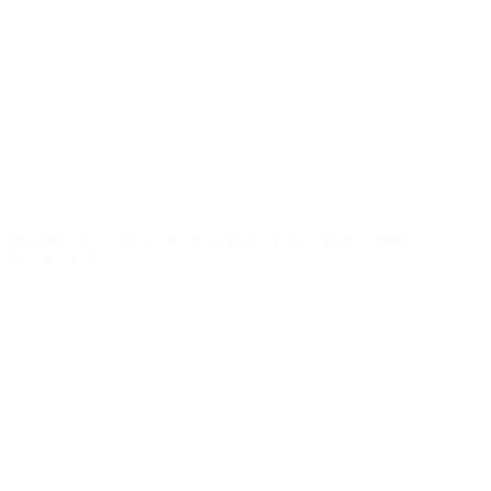
News
Über
SEITEN IM
UEFA-
NETZWERK
UEFA.com
UEFA-Stiftung
für Kinder
SPRACHE &AUML;NDERN
Deutsch
English
Français
Deutsch
Русский
Español
Italiano
Português
Datenschutz
Nutzungsbedingungen
Cookie-Politik
Datenschutzeinstellungen