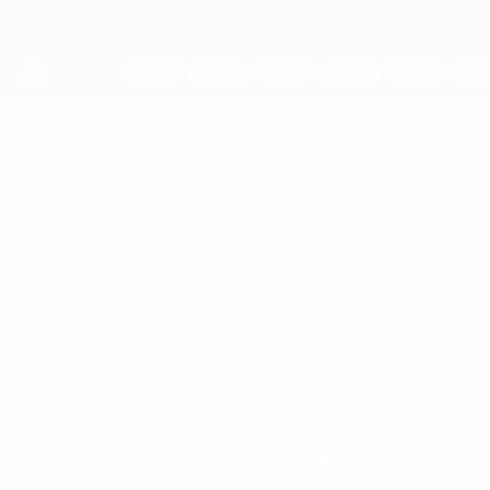
Direkt
zum
Hauptinhalt
UEFA Youth League
CHARLIE
Charlie Nildén Stat.
NILDÉN
Brommapojkarna
Schweden
Vergleichen
Überblick
Keine Daten für diesen Spieler vorhanden