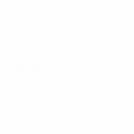
News
Über
SEITEN IM
UEFA-
NETZWERK
UEFA.com
UEFA-Stiftung
für Kinder
SPRACHE &AUML;NDERN
Deutsch
English
Français
Deutsch
Русский
Español
Italiano
Português
Datenschutz
Nutzungsbedingungen
Cookie-Politik
Datenschutzeinstellungen