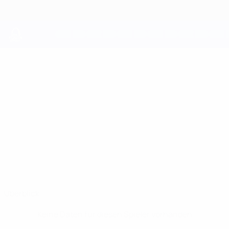
Direkt
zum
Hauptinhalt
UEFA Youth League
KIAN
Kian Noble Stat.
NOBLE
Man City
England
Überblick
Keine Daten für diesen Spieler vorhanden