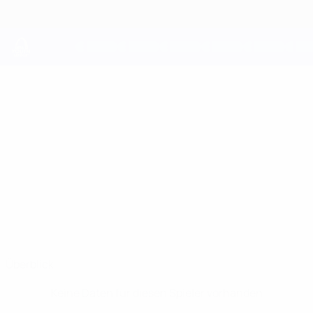
Direkt
zum
Hauptinhalt
UEFA Youth League
CHARLIE
Charlie Gray Stat.
GRAY
Man City
Überblick
Keine Daten für diesen Spieler vorhanden