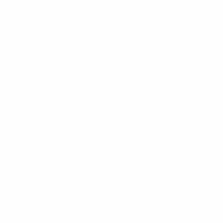
News
Über
SEITEN IM
UEFA-
NETZWERK
UEFA.com
UEFA-Stiftung
für Kinder
SPRACHE &AUML;NDERN
Deutsch
English
Français
Deutsch
Русский
Español
Italiano
Português
Datenschutz
Nutzungsbedingungen
Cookie-Politik
Datenschutzeinstellungen