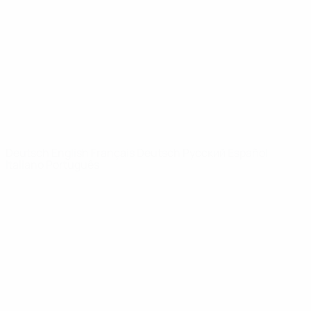
News
Über
SEITEN IM
UEFA-
NETZWERK
UEFA.com
UEFA-Stiftung
für Kinder
SPRACHE &AUML;NDERN
Deutsch
English
Français
Deutsch
Русский
Español
Italiano
Português
Datenschutz
Nutzungsbedingungen
Cookie-Politik
Datenschutzeinstellungen