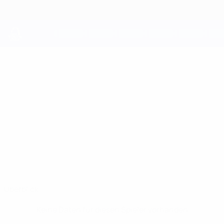
Direkt
zum
Hauptinhalt
UEFA Youth League
BROOKLYN
Brooklyn Nfonkeu Stat.
NFONKEU
Man City
England
Überblick
Keine Daten für diesen Spieler vorhanden