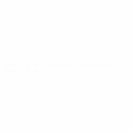
News
Über
SEITEN IM
UEFA-
NETZWERK
UEFA.com
UEFA-Stiftung
für Kinder
SPRACHE &AUML;NDERN
Deutsch
English
Français
Deutsch
Русский
Español
Italiano
Português
Datenschutz
Nutzungsbedingungen
Cookie-Politik
Datenschutzeinstellungen