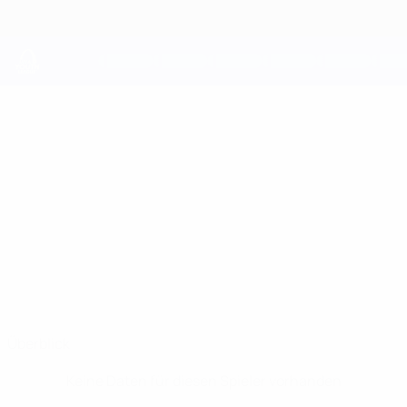
Direkt
zum
Hauptinhalt
UEFA Youth League
TAMMY
Tammy Abraham Stat.
ABRAHAM
Aston Villa
England
Überblick
Keine Daten für diesen Spieler vorhanden