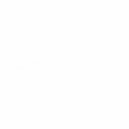
News
Über
SEITEN IM
UEFA-
NETZWERK
UEFA.com
UEFA-Stiftung
für Kinder
SPRACHE &AUML;NDERN
Deutsch
English
Français
Deutsch
Русский
Español
Italiano
Português
Datenschutz
Nutzungsbedingungen
Cookie-Politik
Datenschutzeinstellungen