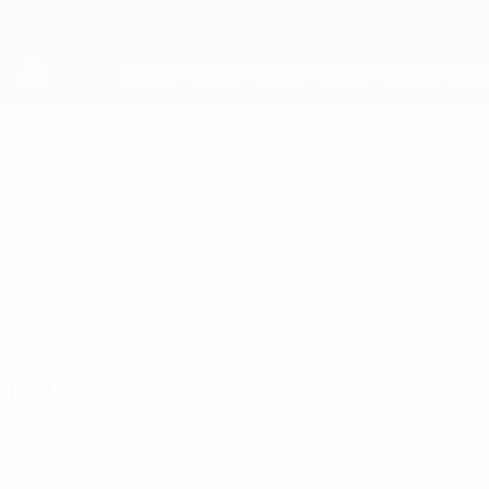
Direkt
zum
Hauptinhalt
UEFA Youth League
Cardiff Met FC
Cardiff Met FC UEFA Youth League 2026/27
WAL
Überblick
Spiele
Statistiken
Kader
Kader
Offizielle Spielerliste noch nicht verfügbar