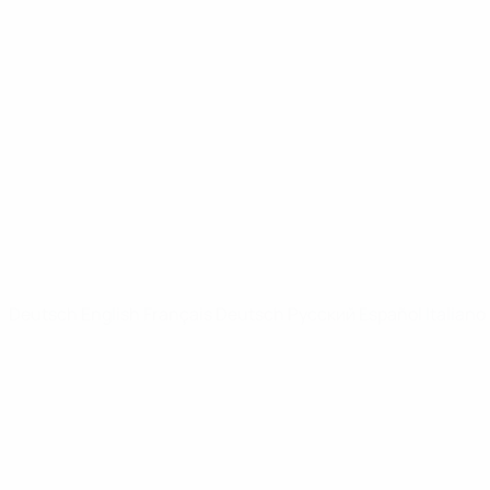
UEFA Youth League
Video
News
SEITEN IM UEFA-NETZWERK
UEFA.com
UEFA-Stiftung für Kinder
SPRACHE &AUML;NDERN
Deutsch
English
Français
Deutsch
Русский
Español
Italiano
Datenschutz
Nutzungsbedingungen
Cookie-Politik
Datenschutzeinstellungen